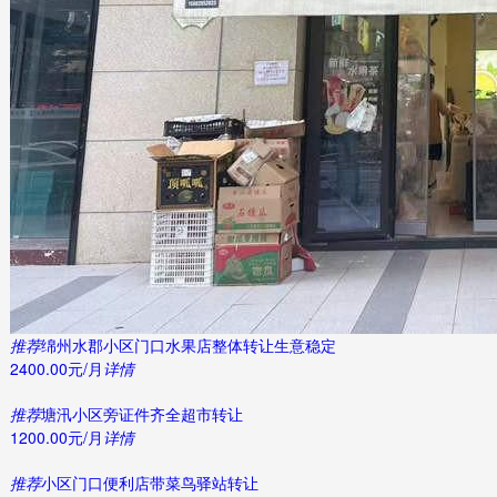
推荐
绵州水郡小区门口水果店整体转让生意稳定
2400.00元/月
详情
推荐
塘汛小区旁证件齐全超市转让
1200.00元/月
详情
推荐
小区门口便利店带菜鸟驿站转让