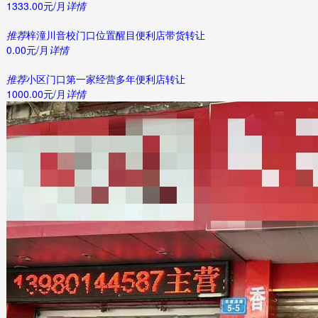
1333.00元/月
详情
推荐
梓潼川音校门口位置醒目便利店带货转让
0.00元/月
详情
推荐
小区门口第一家经营多年便利店转让
1000.00元/月
详情