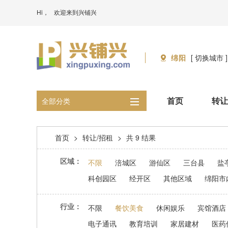
Hi，
欢迎来到兴铺兴
绵阳
[ 切换城市 ]
首页
转让
全部分类
首页
>
转让/招租
>
共 9 结果
区域：
不限
涪城区
游仙区
三台县
盐
科创园区
经开区
其他区域
绵阳市
行业：
不限
餐饮美食
休闲娱乐
宾馆酒店
电子通讯
教育培训
家居建材
医药