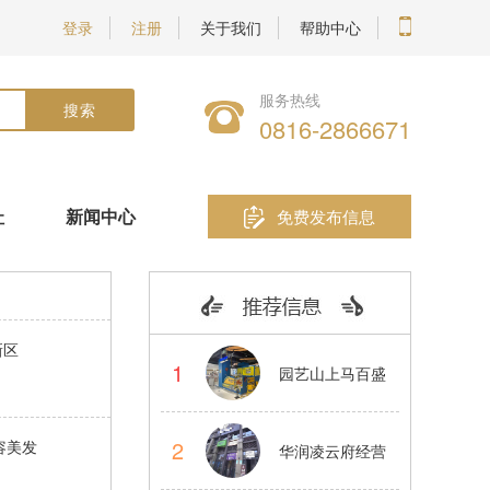
登录
注册
关于我们
帮助中心
服务热线
0816-2866671
址
新闻中心
免费发布信息
新区
1
园艺山上马百盛
蛋仔烧小吃品牌
2
容美发
华润凌云府经营
店转让