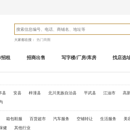
大家都在搜：
热门商圈
/招租
招商出售
写字楼/厂房/库房
找店选
亭县
安县
梓潼县
北川羌族自治县
平武县
江油市
高
内
箱包鞋服
百货超市
汽车服务
空铺转让
生活服务
美
保健
其他行业