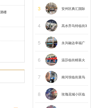
中舞蹈工作室股
3
安州区典汇国际
酒楼
份转让
临街大型精装茶
4
高水乔马特临街3
楼转让
楼精装茶楼整体
5
永兴融达幸福广
转让
场2楼临街商铺房
6
温莎临街精装火
东直租
锅店转让正常经
7
南河坝临街菜鸟
营中看店提前联
驿站整体转让接
8
玫瑰花城小区临
系
手就做
街餐饮店转让水