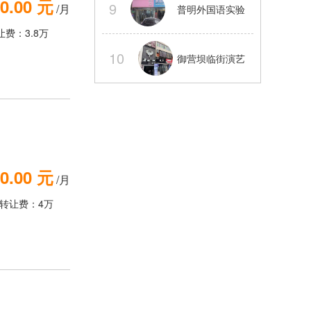
0.00 元
9
/月
普明外国语实验
电气三通
让费：3.8万
旁旺铺转让可以
10
御营坝临街演艺
外摆
吧整体转让【经
营中】
0.00 元
/月
转让费：4万