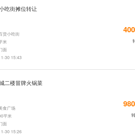
小吃街摊位转让
400
百货小吃街
0平米
门面
30 15:43
城二楼冒牌火锅菜
980
美食广场
00平米
门面
30 15:26