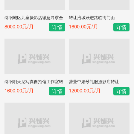
绵阳城区儿童摄影店诚意寻求合
转让涪城跃进路临街门面
作或转让萌可
8000.00元/月
1600.00元/月
详情
详情
绵阳明天见写真自拍馆工作室转
营业中婚纱礼服摄影店转让
让
1600.00元/月
12000.00元/月
详情
详情