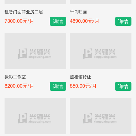
租赁门面商业房二层
千鸟映画
7300.00元/月
4890.00元/月
详情
详情
摄影工作室
照相馆转让
8200.00元/月
850.00元/月
详情
详情