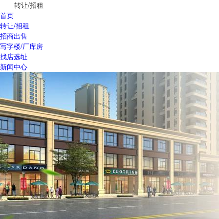
转让/招租
首页
转让/招租
招商出售
写字楼/厂库房
找店选址
新闻中心