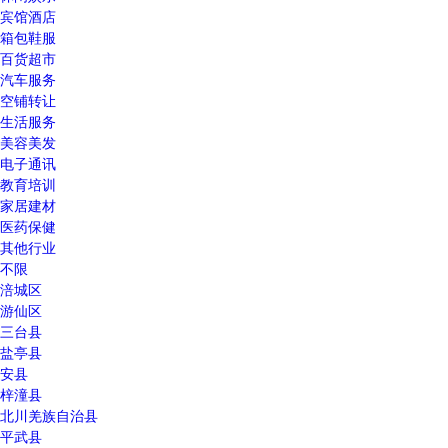
宾馆酒店
箱包鞋服
百货超市
汽车服务
空铺转让
生活服务
美容美发
电子通讯
教育培训
家居建材
医药保健
其他行业
不限
涪城区
游仙区
三台县
盐亭县
安县
梓潼县
北川羌族自治县
平武县