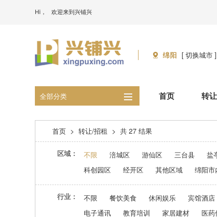
Hi，
欢迎来到兴铺兴
绵阳
[ 切换城市 ]
首页
转让
全部分类
首页
>
转让/招租
>
共 27 结果
区域：
不限
涪城区
游仙区
三台县
盐
科创园区
经开区
其他区域
绵阳市
行业：
不限
餐饮美食
休闲娱乐
宾馆酒店
电子通讯
教育培训
家居建材
医药