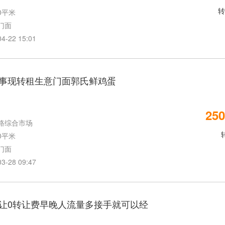
转
0平米
门面
22 15:01
事现转租生意门面郭氏鲜鸡蛋
250
路综合市场
0平米
门面
28 09:47
让0转让费早晚人流量多接手就可以经