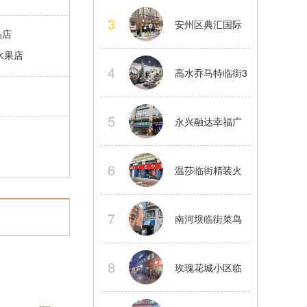
中舞蹈工作室股
3
安州区典汇国际
品店
份转让
水果店
临街大型精装茶
4
高水乔马特临街3
楼转让
楼精装茶楼整体
5
永兴融达幸福广
转让
场2楼临街商铺房
6
温莎临街精装火
东直租
锅店转让正常经
7
南河坝临街菜鸟
营中看店提前联
驿站整体转让接
8
玫瑰花城小区临
系
手就做
街餐饮店转让水