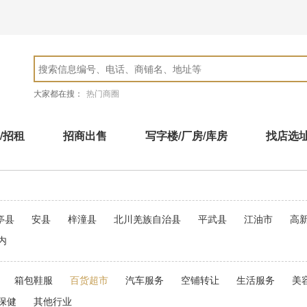
大家都在搜：
热门商圈
/招租
招商出售
写字楼/厂房/库房
找店选
亭县
安县
梓潼县
北川羌族自治县
平武县
江油市
高
内
箱包鞋服
百货超市
汽车服务
空铺转让
生活服务
美
保健
其他行业