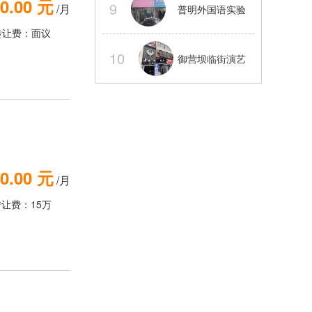
0.00 元
9
/月
普明外国语实验
电气三通
转让费：面议
旁旺铺转让可以
10
御营坝临街演艺
外摆
吧整体转让【经
营中】
0.00 元
/月
转让费：15万