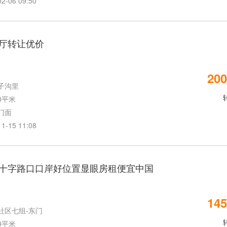
06 09:50
厅转让优价
200
子沟里
0平米
门面
15 11:08
十字路口口岸好位置显眼房租便宜中国
145
社区七组-东门
0平米