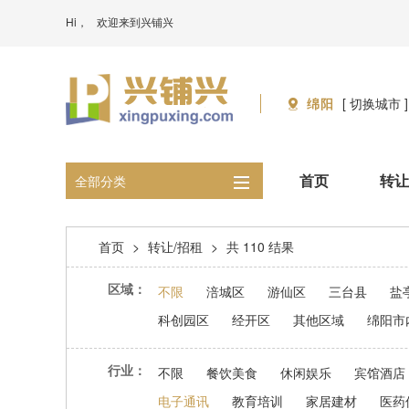
Hi，
欢迎来到兴铺兴
绵阳
[ 切换城市 ]
首页
转让
全部分类
首页
>
转让/招租
>
共 110 结果
区域：
不限
涪城区
游仙区
三台县
盐
科创园区
经开区
其他区域
绵阳市
行业：
不限
餐饮美食
休闲娱乐
宾馆酒店
电子通讯
教育培训
家居建材
医药