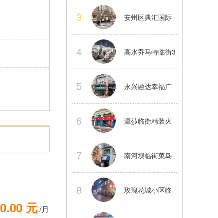
中舞蹈工作室股
3
安州区典汇国际
份转让
临街大型精装茶
4
高水乔马特临街3
楼转让
楼精装茶楼整体
5
永兴融达幸福广
转让
场2楼临街商铺房
6
温莎临街精装火
东直租
锅店转让正常经
7
南河坝临街菜鸟
营中看店提前联
驿站整体转让接
8
玫瑰花城小区临
系
0.00 元
手就做
/月
街餐饮店转让水