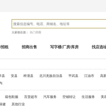
大家都在搜：
热门商圈
/招租
招商出售
写字楼/厂房/库房
找店选
亭县
安县
梓潼县
北川羌族自治县
平武县
江油市
高
内
箱包鞋服
百货超市
汽车服务
空铺转让
生活服务
美
保健
其他行业