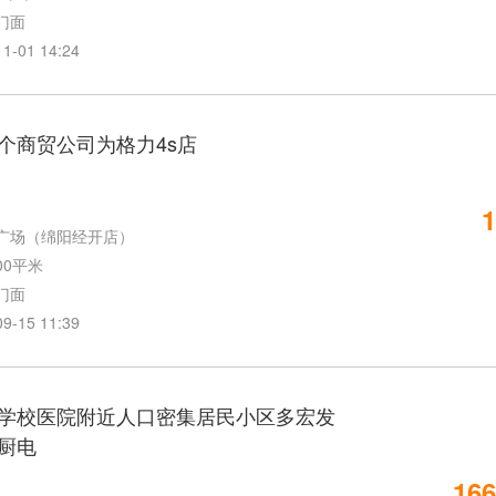
门面
01 14:24
个商贸公司为格力4s店
1
广场（绵阳经开店）
00平米
门面
15 11:39
学校医院附近人口密集居民小区多宏发
厨电
166