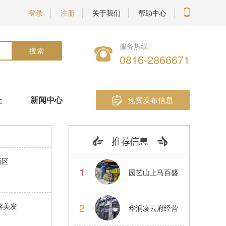
登录
注册
关于我们
帮助中心
服务热线
0816-2866671
址
新闻中心
免费发布信息
新区
1
园艺山上马百盛
蛋仔烧小吃品牌
2
容美发
华润凌云府经营
店转让