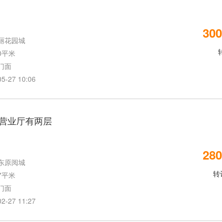
300
丽花园城
0平米
门面
27 10:06
营业厅有两层
280
东原阅城
转
7平米
门面
27 11:27