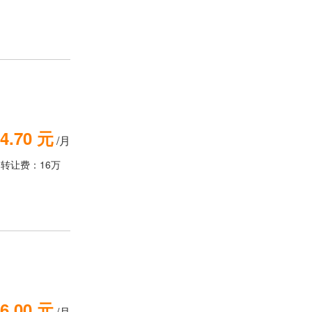
4.70 元
/月
转让费：16万
6.00 元
/月