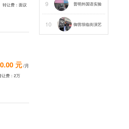
9
普明外国语实验
转让费：面议
电气三通
旁旺铺转让可以
10
御营坝临街演艺
外摆
吧整体转让【经
营中】
0.00 元
/月
转让费：2万