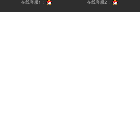
在线客服1：
在线客服2：