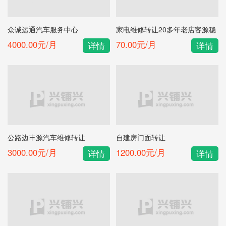
众诚运通汽车服务中心
家电维修转让20多年老店客源稳
定接手即可营业
4000.00元/月
70.00元/月
详情
详情
公路边丰源汽车维修转让
自建房门面转让
3000.00元/月
1200.00元/月
详情
详情