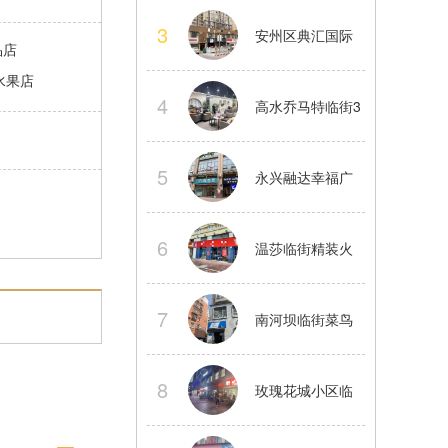
中舞蹈工作室股
3
安州区典汇国际
品店
份转让
水果店
临街大型精装茶
4
高水乔马特临街3
楼转让
楼精装茶楼整体
5
永兴融达幸福广
转让
场2楼临街商铺房
6
温莎临街精装火
东直租
锅店转让正常经
7
南河坝临街菜鸟
营中看店提前联
驿站整体转让接
8
玫瑰花城小区临
系
手就做
街餐饮店转让水