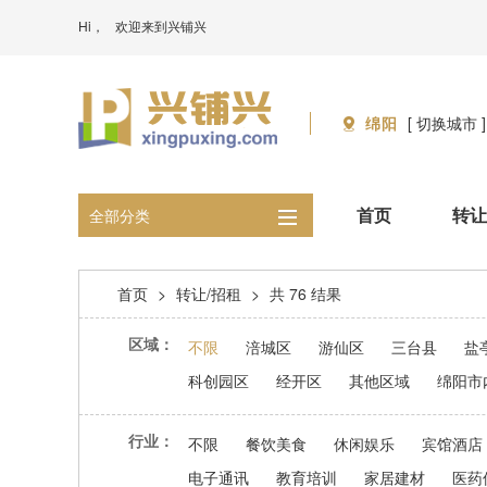
Hi，
欢迎来到兴铺兴
绵阳
[ 切换城市 ]
首页
转让
全部分类
首页
>
转让/招租
>
共 76 结果
区域：
不限
涪城区
游仙区
三台县
盐
科创园区
经开区
其他区域
绵阳市
行业：
不限
餐饮美食
休闲娱乐
宾馆酒店
电子通讯
教育培训
家居建材
医药