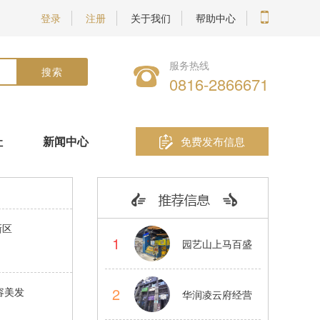
登录
注册
关于我们
帮助中心
服务热线
0816-2866671
址
新闻中心
免费发布信息
新区
1
园艺山上马百盛
蛋仔烧小吃品牌
2
容美发
华润凌云府经营
店转让