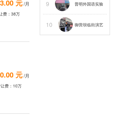
3.00 元
9
/月
普明外国语实验
电气三通
让费：38万
旁旺铺转让可以
10
御营坝临街演艺
外摆
吧整体转让【经
营中】
0.00 元
/月
转让费：10万