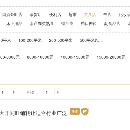
烟酒茶叶店
杂货店
便利店
超市
文具店
书店
化妆
床上用品
水产肉类熟食
特产类
档口摊位
副食品店
100平米
100-200平米
200-500平米
500平米以上
000-8000元
8000-10000元
10000-15000元
15000-20000元
租金：
多图
大开间旺铺转让适合行业广泛