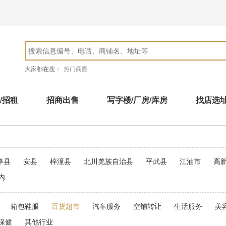
大家都在搜：
热门商圈
/招租
招商出售
写字楼/厂房/库房
找店选
亭县
安县
梓潼县
北川羌族自治县
平武县
江油市
高
内
箱包鞋服
百货超市
汽车服务
空铺转让
生活服务
美
保健
其他行业