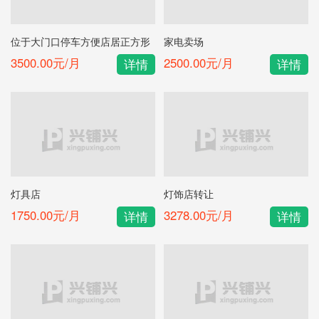
位于大门口停车方便店居正方形
家电卖场
3500.00元/月
2500.00元/月
详情
详情
灯具店
灯饰店转让
1750.00元/月
3278.00元/月
详情
详情