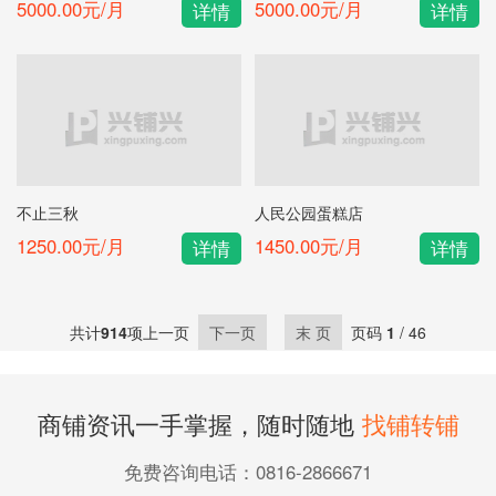
5000.00元/月
5000.00元/月
详情
详情
不止三秋
人民公园蛋糕店
1250.00元/月
1450.00元/月
详情
详情
共计
914
项
上一页
下一页
末 页
页码
1
/ 46
商铺资讯一手掌握，随时随地
找铺转铺
免费咨询电话：0816-2866671