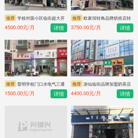
推荐
学校对面小区临街超大开
推荐
欧家坝转角品牌烘焙店转
间烘焙店转让
让（正常经营中）
4500.00元/月
3750.00元/月
详情
详情
推荐
普明学校门口水电气三通
推荐
游仙临街品牌加盟奶茶店
门面转让
整体转让接手就做
1500.00元/月
4400.00元/月
详情
详情