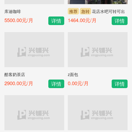
库迪咖啡
推荐
急转
花店水吧可转可出
租
5500.00元/月
1464.00元/月
详情
详情
酷客奶茶店
z面包
2900.00元/月
0.00元/月
详情
详情