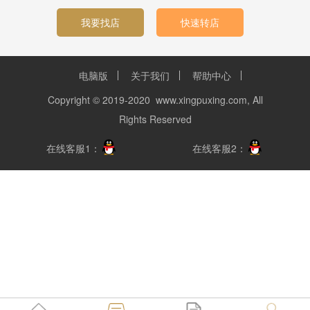
我要找店
快速转店
电脑版
关于我们
帮助中心
Copyright © 2019-2020 www.xingpuxing.com, All
Rights Reserved
在线客服1：
在线客服2：