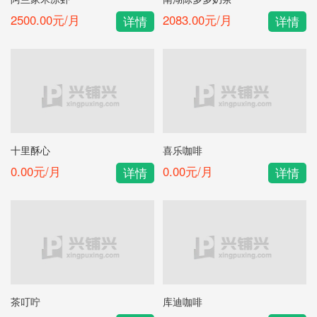
2500.00元/月
2083.00元/月
详情
详情
十里酥心
喜乐咖啡
0.00元/月
0.00元/月
详情
详情
茶叮咛
库迪咖啡