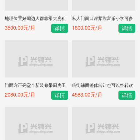
地理位置好周边人群非常大房租
私人门面口岸紧靠富乐小学可多
便宜鼻渊堂鼻健康
种经营
3500.00元/月
1600.00元/月
详情
详情
门面方正亮堂全新装修带厨房卫
临街铺面整体转让也可以空转欢
生间
迎面议
2080.00元/月
4583.00元/月
详情
详情