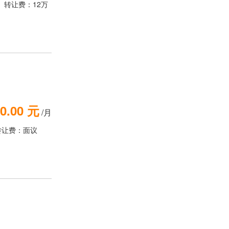
转让费：12万
0.00 元
/月
转让费：面议