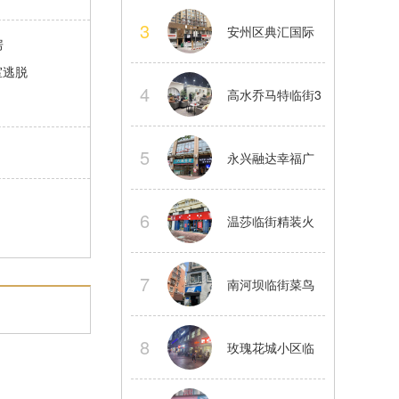
中舞蹈工作室股
3
安州区典汇国际
房
份转让
室逃脱
临街大型精装茶
4
高水乔马特临街3
楼转让
楼精装茶楼整体
5
永兴融达幸福广
转让
场2楼临街商铺房
6
温莎临街精装火
东直租
锅店转让正常经
7
南河坝临街菜鸟
营中看店提前联
驿站整体转让接
8
玫瑰花城小区临
系
手就做
街餐饮店转让水