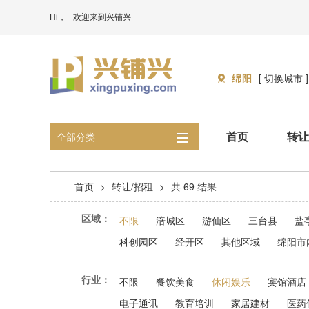
Hi，
欢迎来到兴铺兴
绵阳
[ 切换城市 ]
首页
转让
全部分类
首页
>
转让/招租
>
共 69 结果
区域：
不限
涪城区
游仙区
三台县
盐
科创园区
经开区
其他区域
绵阳市
行业：
不限
餐饮美食
休闲娱乐
宾馆酒店
电子通讯
教育培训
家居建材
医药