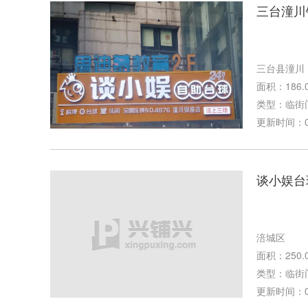
三台潼川
三台县潼川
面积：186.
类型：临街
更新时间：08-
谈小娱台
涪城区
面积：250.
类型：临街
更新时间：07-