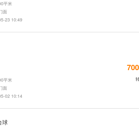
00平米
门面
23 10:49
700
00平米
门面
02 10:14
台球