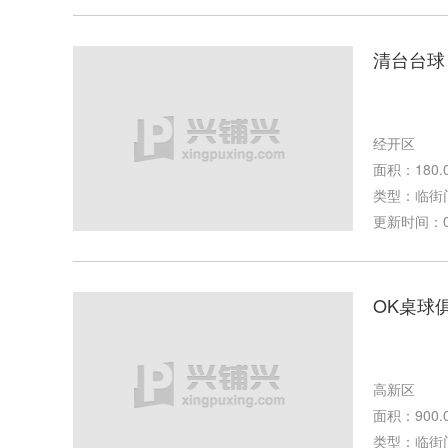
清台台球
经开区
面积：180.
类型：临街
更新时间：06-
OK桌球
高新区
面积：900.
类型：临街