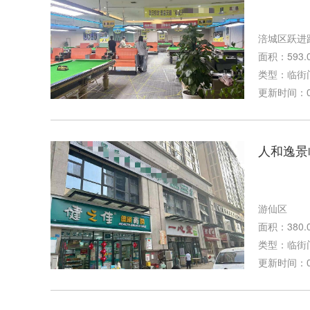
涪城区跃进
面积：593.
类型：临街
更新时间：08-
人和逸景
游仙区
面积：380.
类型：临街
更新时间：08-