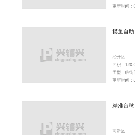
更新时间：06-
摸鱼自助
经开区
面积：120.
类型：临街
更新时间：06-
精准台球
高新区