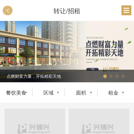
转让/招租
点燃财富力量，开拓精彩天地
餐饮美食
区域
面积
租金