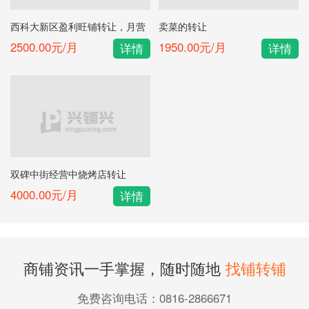
西科大新区盈利旺铺转让，月营
卖菜的转让
业额6万以上
2500.00元/月
1950.00元/月
详情
详情
双碑中街经营中烧烤店转让
4000.00元/月
详情
商铺资讯一手掌握，随时随地
找铺转铺
免费咨询电话：0816-2866671