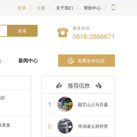
登录
注册
关于我们
帮助中心
服务热线
0816-2866671
址
新闻中心
免费发布信息
新区
1
园艺山上马百盛
蛋仔烧小吃品牌
2
容美发
华润凌云府经营
店转让