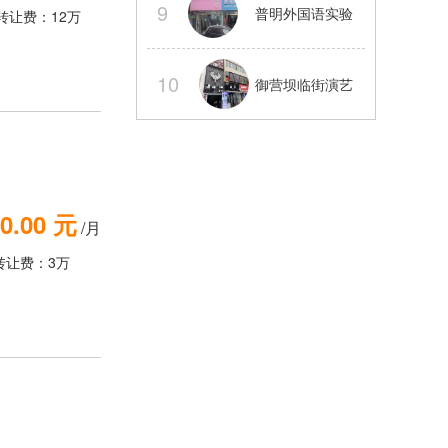
9
普明外国语实验
转让费：12万
电气三通
旁旺铺转让可以
10
御营坝临街演艺
外摆
吧整体转让【经
营中】
0.00 元
/月
转让费：3万