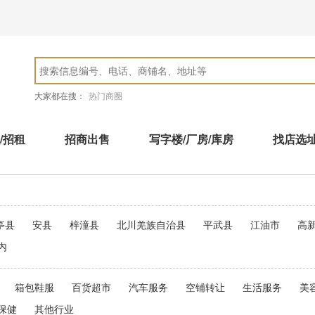
大家都在搜：
热门商圈
/招租
招商出售
写字楼/厂房/库房
找店选
亭县
安县
梓潼县
北川羌族自治县
平武县
江油市
高
内
箱包鞋服
百货超市
汽车服务
空铺转让
生活服务
美
保健
其他行业