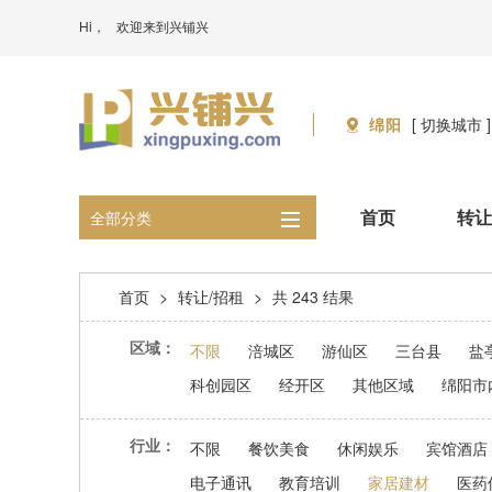
Hi，
欢迎来到兴铺兴
绵阳
[ 切换城市 ]
首页
转让
全部分类
首页
>
转让/招租
>
共 243 结果
区域：
不限
涪城区
游仙区
三台县
盐
科创园区
经开区
其他区域
绵阳市
行业：
不限
餐饮美食
休闲娱乐
宾馆酒店
电子通讯
教育培训
家居建材
医药