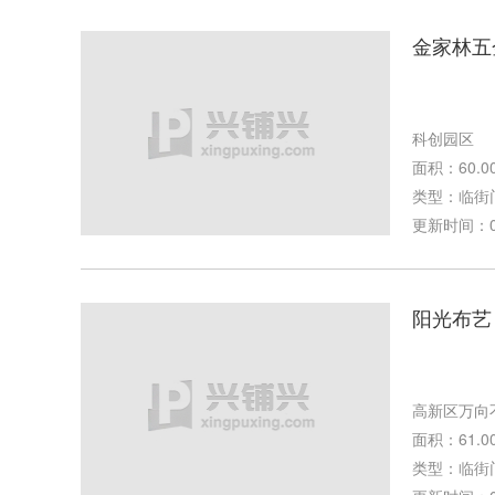
金家林五
科创园区
面积：60.0
类型：临街
更新时间：09-
阳光布艺
高新区万向
面积：61.0
类型：临街