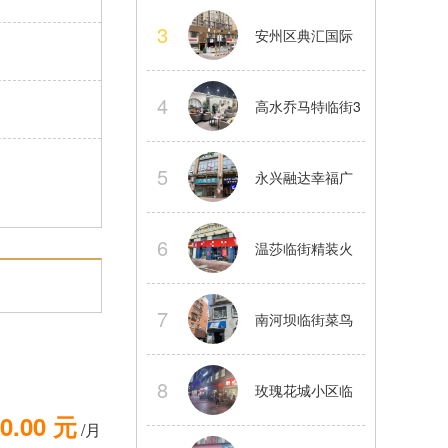
中舞蹈工作室股
3
安州区典汇国际
份转让
临街大型精装茶
4
高水乔马特临街3
楼转让
楼精装茶楼整体
5
永兴融达幸福广
转让
场2楼临街商铺房
6
温莎临街精装火
东直租
锅店转让正常经
7
南河坝临街菜鸟
营中看店提前联
驿站整体转让接
8
玫瑰花城小区临
系
0.00 元
手就做
/月
街餐饮店转让水