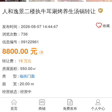
人和逸景二楼执牛耳涮烤养生汤锅转让
收藏
发布时间：2026-08-07 14:44:47
浏览次数：736
信息编号：09122961
8800.00 元
/月
转让费：
18 万元
房屋面积 : 550.00㎡
类 型 :
临街门面
面 宽 : 20.00 m
经营状态 : 经营中
进 深 : 5.00 m
适合经营 : 餐饮
首页
商铺
免费发布
个人中心