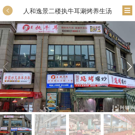
人和逸景二楼执牛耳涮烤养生汤
锅转让